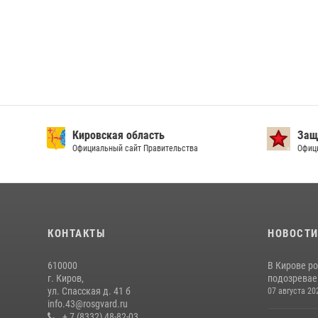
Кировская область
Защи
Официальный сайт Правительства
Офици
КОНТАКТЫ
НОВОСТ
610000
В Кирове р
г. Киров,
подозревае
ул. Спасская д. 41 б
07 августа 20
info.43@rosgvard.ru
+ 7 (8332) 48-82-03