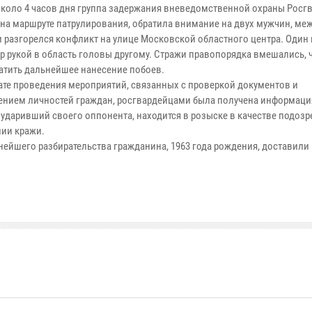
около 4 часов дня группа задержания вневедомственной охраны Росг
 на маршруте патрулирования, обратила внимание на двух мужчин, ме
 разгорелся конфликт на улице Московской областного центра. Один 
ар рукой в область головы другому. Стражи правопорядка вмешались, 
атить дальнейшее нанесение побоев.
тате проведения мероприятий, связанных с проверкой документов и
ением личностей граждан, росгвардейцами была получена информация
 ударивший своего оппонента, находится в розыске в качестве подоз
ии кражи.
нейшего разбирательства гражданина, 1963 года рождения, доставили 