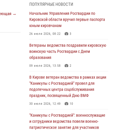
ПОПУЛЯРНЫЕ НОВОСТИ
05 августа 2026, 11:00
7
1
ующая →
Начальник Управления Росгвардии по
В Кирове росгвардейцы задержали
Кировской области вручил первые паспорта
подозреваемую в сбыте поддельной купюры
юным кировчанам
04 августа 2026, 09:30
26 июля 2026, 08:22
3
В Кирове росгвардейцы задержали
Ветераны ведомства поздравили кировскую
подозреваемого в грабеже
воинскую часть Росгвардии с Днем
образования
03 августа 2026, 09:01
09 июля 2026, 13:58
2
В Кирове росгвардейцы и ветераны
ведомства приняли участие в митинге в
В Кирове ветеран ведомства в рамках акции
честь Дня воздушно-десантных войск
"Каникулы с Росгвардией" провел для
подопечных центра соцобслуживания
03 августа 2026, 08:45
8
праздник, посвященный Дню ВМФ
В Кирове росгвардейцы задержали
30 июля 2026, 12:49
10
подозреваемого в краже из магазина
"Каникулы с Росгвардией": военнослужащие
02 августа 2026, 07:00
и сотрудники ведомства повели военно-
патриотическое занятие для участников
1 августа – День дежурной службы войск