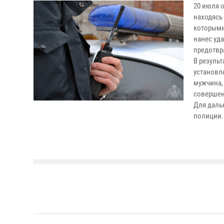
20 июля 
находясь
которыми
нанес уд
предотвр
В резуль
установл
мужчина,
совершен
Для даль
полиции.