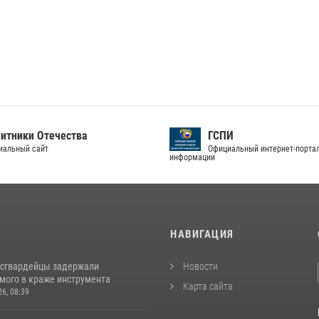
тники Отечества
ГСПИ
альный сайт
Официальный интернет-портал
информации
И
НАВИГАЦИЯ
осгвардейцы задержали
Новости
мого в краже инструмента
Карта сайта
26, 08:39