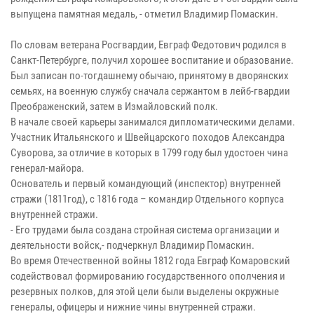
выпущена памятная медаль, - отметил Владимир Помаскин.
По словам ветерана Росгвардии, Евграф Федотович родился в
Санкт-Петербурге, получил хорошее воспитание и образование.
Был записан по-тогдашнему обычаю, принятому в дворянских
семьях, на военную службу сначала сержантом в лейб-гвардии
Преображенский, затем в Измайловский полк.
В начале своей карьеры занимался дипломатическими делами.
Участник Итальянского и Швейцарского походов Александра
Суворова, за отличие в которых в 1799 году был удостоен чина
генерал-майора.
Основатель и первый командующий (инспектор) внутренней
стражи (1811год), с 1816 года – командир Отдельного корпуса
внутренней стражи.
- Его трудами была создана стройная система организации и
деятельности войск,- подчеркнул Владимир Помаскин.
Во время Отечественной войны 1812 года Евграф Комаровский
содействовал формированию государственного ополчения и
резервных полков, для этой цели были выделены окружные
генералы, офицеры и нижние чины внутренней стражи.