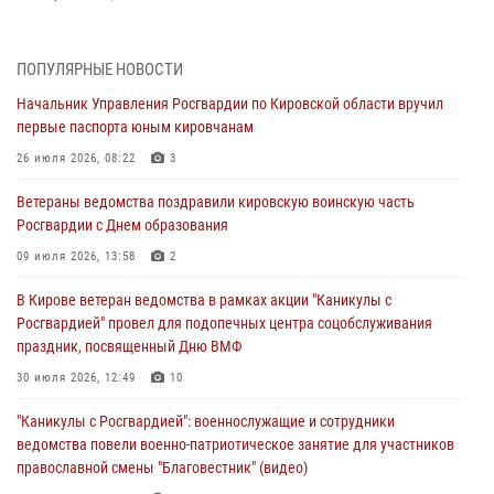
В Росгвардии вспоминают российских воинов, погибших в Первой
мировой войне 1914-1918 годов
ПОПУЛЯРНЫЕ НОВОСТИ
01 августа 2026, 09:38
Начальник Управления Росгвардии по Кировской области вручил
первые паспорта юным кировчанам
В Кирове офицер Росгвардии стал победителем открытого
шахматного турнира
26 июля 2026, 08:22
3
01 августа 2026, 07:08
1
Ветераны ведомства поздравили кировскую воинскую часть
Росгвардии с Днем образования
Директор Росгвардии Герой России генерал армии Виктор Золотов
поздравил специалистов подразделений тыла с профессиональным
09 июля 2026, 13:58
2
праздником
В Кирове ветеран ведомства в рамках акции "Каникулы с
01 августа 2026, 07:05
Росгвардией" провел для подопечных центра соцобслуживания
праздник, посвященный Дню ВМФ
В Кирове росгвардейцы задержали в кафе и сауне подозреваемых
в хулиганстве
30 июля 2026, 12:49
10
31 июля 2026, 06:57
"Каникулы с Росгвардией": военнослужащие и сотрудники
ведомства повели военно-патриотическое занятие для участников
православной смены "Благовестник" (видео)