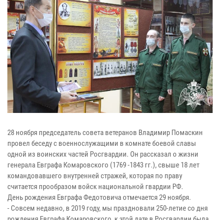
28 ноября председатель совета ветеранов Владимир Помаскин
провел беседу с военнослужащими в комнате боевой славы
одной из воинских частей Росгвардии. Он рассказал о жизни
генерала Евграфа Комаровского (1769 -1843 гг.), свыше 18 лет
командовавшего внутренней стражей, которая по праву
считается прообразом войск национальной гвардии РФ.
День рождения Евграфа Федотовича отмечается 29 ноября.
- Совсем недавно, в 2019 году, мы праздновали 250-летие со дня
рождения Евграфа Комаровского, к этой дате в Росгвардии была