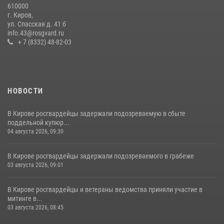
610000
В Слободском росгвардейцы задержали подозреваемых в
г. Киров,
хулиганстве
ул. Спасская д. 41 б
info.43@rosgvard.ru
20 июля 2026, 08:16
+ 7 (8332) 48-82-03
НОВОСТИ
В Кирове росгвардейцы задержали подозреваемую в сбыте
поддельной купюр...
04 августа 2026, 09:30
В Кирове росгвардейцы задержали подозреваемого в грабеже
03 августа 2026, 09:01
В Кирове росгвардейцы и ветераны ведомства приняли участие в
митинге в...
03 августа 2026, 08:45