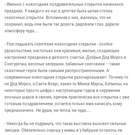
- Именно с новогодних поздравительных открыток начинался
праздник. У каждого из нас в детстве была целая стопка
сказочных открыток. Вспоминая о них, жалеешь, что не
сохранил, ведь они были так дороги, радовали глаз, дарили
атмосферу чуда…..
- Разглядывать советские новогодние открытки - особое
удовольствие, настолько они красивые, милые, создающие
настроение праздника и детского счастья. Добрые Дед Мороз и
Снегурочка, веселые зверушки, забавные снеговики – такие
сказочные герои были самыми распространенными. А
современные новогодние открытки разочаровывают. Почему-то
не Дед Мороз, а Санта Клаус, какие-то Микки Маусы, Бэтмены, на
некоторых просто цифра с наступающим годом в окружении
елочных шаров и свечек, причем практически все открытки с уже
готовым поздравлением, остается только имя написать кому
предназначено. Ни души, ни тепла, ни чуда…..
- Никогда бы не подумала, что такая выставка вызовет сильные
эмоции. Обязательно спрошу у мамы и у бабушки осталось ли