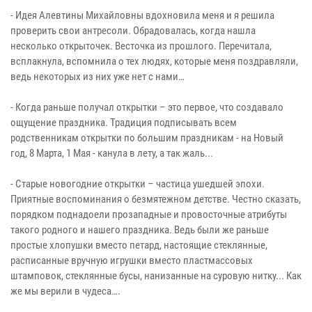
- Идея Алевтины Михайловны вдохновила меня и я решила
проверить свои антресоли. Обрадовалась, когда нашла
несколько открыточек. Весточка из прошлого. Перечитала,
всплакнула, вспомнила о тех людях, которые меня поздравляли,
ведь некоторых из них уже нет с нами…
- Когда раньше получал открытки – это первое, что создавало
ощущение праздника. Традиция подписывать всем
родственникам открытки по большим праздникам - на Новый
год, 8 Марта, 1 Мая - канула в лету, а так жаль...
- Старые новогодние открытки – частица ушедшей эпохи.
Приятные воспоминания о безмятежном детстве. Честно сказать,
порядком поднадоели прозападные и провосточные атрибуты
такого родного и нашего праздника. Ведь были же раньше
простые хлопушки вместо петард, настоящие стеклянные,
расписанные вручную игрушки вместо пластмассовых
штамповок, стеклянные бусы, нанизанные на суровую нитку... Как
же мы верили в чудеса….