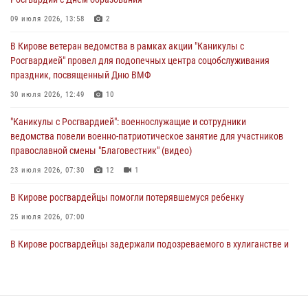
В Кирове офицер Росгвардии стал победителем открытого
шахматного турнира
09 июля 2026, 13:58
2
01 августа 2026, 07:08
1
В Кирове ветеран ведомства в рамках акции "Каникулы с
Росгвардией" провел для подопечных центра соцобслуживания
Директор Росгвардии Герой России генерал армии Виктор Золотов
праздник, посвященный Дню ВМФ
поздравил специалистов подразделений тыла с профессиональным
праздником
30 июля 2026, 12:49
10
01 августа 2026, 07:05
"Каникулы с Росгвардией": военнослужащие и сотрудники
ведомства повели военно-патриотическое занятие для участников
православной смены "Благовестник" (видео)
23 июля 2026, 07:30
12
1
В Кирове росгвардейцы помогли потерявшемуся ребенку
25 июля 2026, 07:00
В Кирове росгвардейцы задержали подозреваемого в хулиганстве и
находящегося в розыске
24 июля 2026, 09:01
Офицер Росгвардии рассказала об условиях приема на службу во