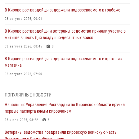
В Кирове росгвардейцы задержали подозреваемого в грабеже
03 августа 2026, 09:01
В Кирове росгвардейцы и ветераны ведомства приняли участие в
митинге в честь Дня воздушно-десантных войск
03 августа 2026, 08:45
8
В Кирове росгвардейцы задержали подозреваемого в краже из
магазина
02 августа 2026, 07:00
1 августа – День дежурной службы войск национальной гвардии
Российской Федерации
ПОПУЛЯРНЫЕ НОВОСТИ
01 августа 2026, 09:39
Начальник Управления Росгвардии по Кировской области вручил
первые паспорта юным кировчанам
В Росгвардии вспоминают российских воинов, погибших в Первой
мировой войне 1914-1918 годов
26 июля 2026, 08:22
3
01 августа 2026, 09:38
Ветераны ведомства поздравили кировскую воинскую часть
Росгвардии с Днем образования