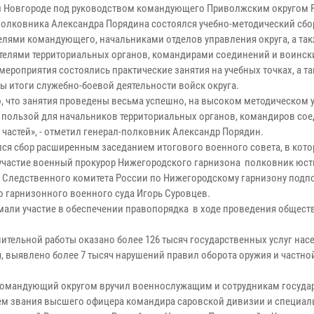
 Новгороде под руководством командующего Приволжским округом 
полковника Александра Порядина состоялся учебно-методический сбо
елями командующего, начальниками отделов управления округа, а та
телями территориальных органов, командирами соединений и воински
мероприятия состоялись практические занятия на учебных точках, а т
ы итоги служебно-боевой деятельности войск округа.
ю, что занятия проведены весьма успешно, на высоком методическом 
 пользой для начальников территориальных органов, командиров со
 частей», - отметил генерал-полковник Александр Порядин.
ся сбор расширенным заседанием итогового военного совета, в кот
участие военный прокурор Нижегородского гарнизона полковник юс
а Следственного комитета России по Нижегородскому гарнизону под
 гарнизонного военного суда Игорь Суровцев.
имали участие в обеспечении правопорядка в ходе проведения общест
тельной работы оказано более 126 тысяч государственных услуг нас
, выявлено более 7 тысяч нарушений правил оборота оружия и частно
 командующий округом вручил военнослужащим и сотрудникам госуда
ием звания высшего офицера командира саровской дивизии и специал