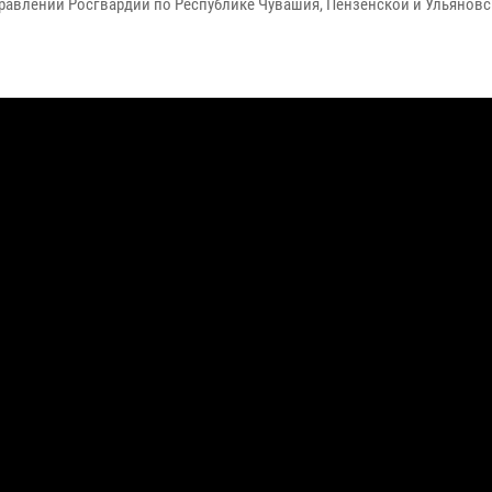
равлений Росгвардии по Республике Чувашия, Пензенской и Ульянов