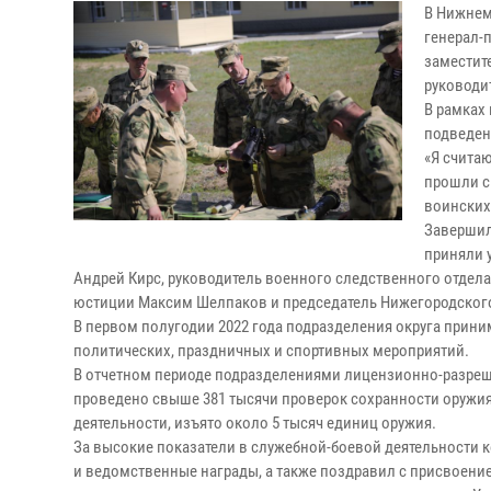
В Нижнем
генерал-
заместит
руководи
В рамках 
подведен
«Я счита
прошли с
воинских
Завершил
приняли 
Андрей Кирс, руководитель военного следственного отдел
юстиции Максим Шелпаков и председатель Нижегородского
В первом полугодии 2022 года подразделения округа прин
политических, праздничных и спортивных мероприятий.
В отчетном периоде подразделениями лицензионно-разреши
проведено свыше 381 тысячи проверок сохранности оружия
деятельности, изъято около 5 тысяч единиц оружия.
За высокие показатели в служебной-боевой деятельности
и ведомственные награды, а также поздравил с присвоен