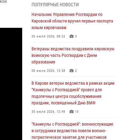
ской
ПОПУЛЯРНЫЕ НОВОСТИ
05 августа 2026, 11:00
7
1
Начальник Управления Росгвардии по
В Кирове росгвардейцы задержали
Кировской области вручил первые паспорта
подозреваемую в сбыте поддельной купюры
юным кировчанам
04 августа 2026, 09:30
26 июля 2026, 08:22
3
В Кирове росгвардейцы задержали
Ветераны ведомства поздравили кировскую
подозреваемого в грабеже
воинскую часть Росгвардии с Днем
образования
03 августа 2026, 09:01
09 июля 2026, 13:58
2
В Кирове росгвардейцы и ветераны
ведомства приняли участие в митинге в
В Кирове ветеран ведомства в рамках акции
честь Дня воздушно-десантных войск
"Каникулы с Росгвардией" провел для
подопечных центра соцобслуживания
03 августа 2026, 08:45
8
праздник, посвященный Дню ВМФ
В Кирове росгвардейцы задержали
30 июля 2026, 12:49
10
подозреваемого в краже из магазина
"Каникулы с Росгвардией": военнослужащие
02 августа 2026, 07:00
и сотрудники ведомства повели военно-
патриотическое занятие для участников
1 августа – День дежурной службы войск