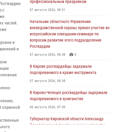
профессиональным праздником
Росгвардии
р с
07 августа 2026, 08:51
кже
Начальник областного Управления
х частей.
вневедомственной охраны принял участие во
акже
всероссийском совещании-семинаре по
вопросам развития этого подразделения
уровне и
Росгвардии
единений и
07 августа 2026, 08:48
8
ором
В Кирове росгвардейцы задержали
тиции
подозреваемого в краже инструмента
полковник
07 августа 2026, 08:39
венно-
В Кирово-Чепецке росгвардейцы задержали
подозреваемого в хулиганстве
елению,
й охранной
06 августа 2026, 07:00
Губернатор Кировской области Александр
рственные
Соколов вручил почетные знаки и грамоты
ьного
росгвардейцам (видео)