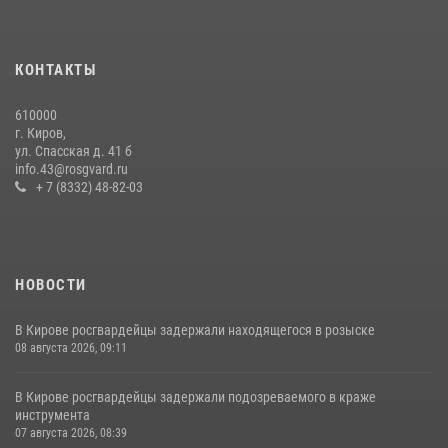
Кировские росгвардейцы задержали неоднократно судимую
гражданку, подозреваемую в краже
КОНТАКТЫ
21 июля 2026, 08:20
610000
В Кирове и Кирово-Чепецке росгвардейцы задержали
г. Киров,
подозреваемых в хулиганстве
ул. Спасская д. 41 б
info.43@rosgvard.ru
19 июля 2026, 07:00
+ 7 (8332) 48-82-03
НОВОСТИ
В Кирове росгвардейцы задержали находящегося в розыске
08 августа 2026, 09:11
В Кирове росгвардейцы задержали подозреваемого в краже
инструмента
07 августа 2026, 08:39