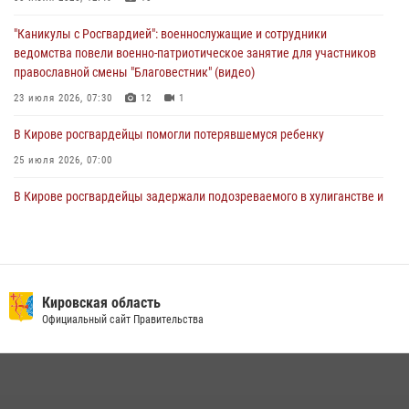
02 августа 2026, 07:00
"Каникулы с Росгвардией": военнослужащие и сотрудники
ведомства повели военно-патриотическое занятие для участников
православной смены "Благовестник" (видео)
23 июля 2026, 07:30
12
1
В Кирове росгвардейцы помогли потерявшемуся ребенку
25 июля 2026, 07:00
В Кирове росгвардейцы задержали подозреваемого в хулиганстве и
находящегося в розыске
24 июля 2026, 09:01
Офицер Росгвардии рассказала об условиях приема на службу во
вневедомственную охрану и поступления в ведомственные вузы
Кировская область
Официальный сайт Правительства
22 июля 2026, 14:51
1
2
В Слободском росгвардейцы задержали подозреваемых в
хулиганстве
20 июля 2026, 08:16