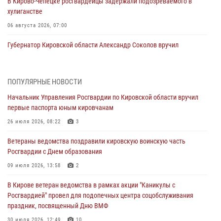
В Кирово-Чепецке росгвардейцы задержали подозреваемого в
хулиганстве
06 августа 2026, 07:00
Губернатор Кировской области Александр Соколов вручил
почетные знаки и грамоты росгвардейцам (видео)
05 августа 2026, 11:00
7
1
ПОПУЛЯРНЫЕ НОВОСТИ
В Кирове росгвардейцы задержали подозреваемую в сбыте
Начальник Управления Росгвардии по Кировской области вручил
поддельной купюры
первые паспорта юным кировчанам
04 августа 2026, 09:30
26 июля 2026, 08:22
3
В Кирове росгвардейцы задержали подозреваемого в грабеже
Ветераны ведомства поздравили кировскую воинскую часть
03 августа 2026, 09:01
Росгвардии с Днем образования
В Кирове росгвардейцы и ветераны ведомства приняли участие в
09 июля 2026, 13:58
2
митинге в честь Дня воздушно-десантных войск
В Кирове ветеран ведомства в рамках акции "Каникулы с
03 августа 2026, 08:45
8
Росгвардией" провел для подопечных центра соцобслуживания
праздник, посвященный Дню ВМФ
В Кирове росгвардейцы задержали подозреваемого в краже из
магазина
30 июля 2026, 12:49
10