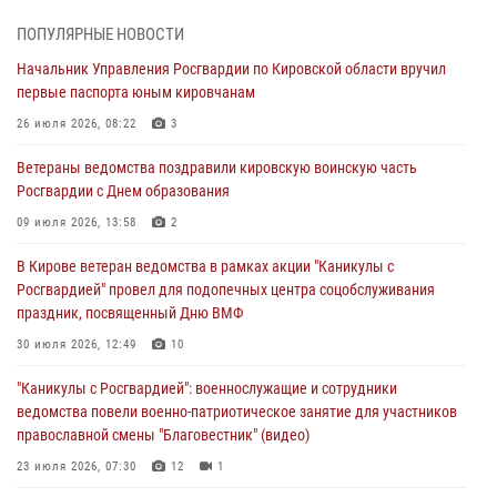
В Росгвардии вспоминают российских воинов, погибших в Первой
мировой войне 1914-1918 годов
ПОПУЛЯРНЫЕ НОВОСТИ
01 августа 2026, 09:38
Начальник Управления Росгвардии по Кировской области вручил
первые паспорта юным кировчанам
В Кирове офицер Росгвардии стал победителем открытого
шахматного турнира
26 июля 2026, 08:22
3
01 августа 2026, 07:08
1
Ветераны ведомства поздравили кировскую воинскую часть
Росгвардии с Днем образования
Директор Росгвардии Герой России генерал армии Виктор Золотов
поздравил специалистов подразделений тыла с профессиональным
09 июля 2026, 13:58
2
праздником
В Кирове ветеран ведомства в рамках акции "Каникулы с
01 августа 2026, 07:05
Росгвардией" провел для подопечных центра соцобслуживания
праздник, посвященный Дню ВМФ
В Кирове росгвардейцы задержали в кафе и сауне подозреваемых
в хулиганстве
30 июля 2026, 12:49
10
31 июля 2026, 06:57
"Каникулы с Росгвардией": военнослужащие и сотрудники
ведомства повели военно-патриотическое занятие для участников
православной смены "Благовестник" (видео)
23 июля 2026, 07:30
12
1