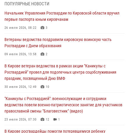
04 августа 2026, 09:30
ПОПУЛЯРНЫЕ НОВОСТИ
Начальник Управления Росгвардии по Кировской области вручил
В Кирове росгвардейцы задержали подозреваемого в грабеже
первые паспорта юным кировчанам
03 августа 2026, 09:01
26 июля 2026, 08:22
3
В Кирове росгвардейцы и ветераны ведомства приняли участие в
Ветераны ведомства поздравили кировскую воинскую часть
митинге в честь Дня воздушно-десантных войск
Росгвардии с Днем образования
03 августа 2026, 08:45
8
09 июля 2026, 13:58
2
В Кирове росгвардейцы задержали подозреваемого в краже из
В Кирове ветеран ведомства в рамках акции "Каникулы с
магазина
Росгвардией" провел для подопечных центра соцобслуживания
02 августа 2026, 07:00
праздник, посвященный Дню ВМФ
1 августа – День дежурной службы войск национальной гвардии
30 июля 2026, 12:49
10
Российской Федерации
"Каникулы с Росгвардией": военнослужащие и сотрудники
01 августа 2026, 09:39
ведомства повели военно-патриотическое занятие для участников
православной смены "Благовестник" (видео)
23 июля 2026, 07:30
12
1
В Кирове росгвардейцы помогли потерявшемуся ребенку