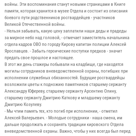
войны. Эти воспоминания станут новыми страницами в Книге
памяти, которая хранится в музее Отдела и состоит из описания
боевого пути родственников росгвардейцев - участников
Великой Отечественной войны.
- Нельзя забывать, какую цену заплатили наши деды и прадеды
за мирное небо над головой, - отмечает заместитель начальника
отдела кадров ОВО по городу Кирову капитан полиции Алексей
Ярославцев. - Забыть героические поступки предков - значит
предать свое прошлое и настоящее.
В этот же день стажеры побывали на кладбище, где находятся
могилы сотрудников вневедомственной охраны, погибших при
исполнении служебных обязанностей. Будущие росгвардейцы
возложили цветы к подножию памятников старшему сержанту
Александру Юфереву, старшему сержанту Арсентию Олину,
старшему сержанту Дмитрию Каткову и младшему сержанту
Дмитрию Козулеву.
- Мы чтим память тех, кто погиб при исполнении, - отметил
Алексей Валерьевич. - Молодые сотрудники - наша смена, им
дальше продолжать и сохранять традиции кировского Отдела
вневедомственной охраны. Важно, чтобы у них всегда был перед