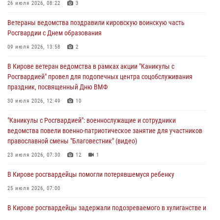
мировой войне 1914-1918 годов
26 июля 2026, 08:22
3
01 августа 2026, 09:38
Ветераны ведомства поздравили кировскую воинскую часть
Росгвардии с Днем образования
В Кирове офицер Росгвардии стал победителем открытого
шахматного турнира
09 июля 2026, 13:58
2
01 августа 2026, 07:08
1
В Кирове ветеран ведомства в рамках акции "Каникулы с
Росгвардией" провел для подопечных центра соцобслуживания
Директор Росгвардии Герой России генерал армии Виктор Золотов
праздник, посвященный Дню ВМФ
поздравил специалистов подразделений тыла с профессиональным
праздником
30 июля 2026, 12:49
10
01 августа 2026, 07:05
"Каникулы с Росгвардией": военнослужащие и сотрудники
ведомства повели военно-патриотическое занятие для участников
православной смены "Благовестник" (видео)
23 июля 2026, 07:30
12
1
В Кирове росгвардейцы помогли потерявшемуся ребенку
25 июля 2026, 07:00
В Кирове росгвардейцы задержали подозреваемого в хулиганстве и
находящегося в розыске