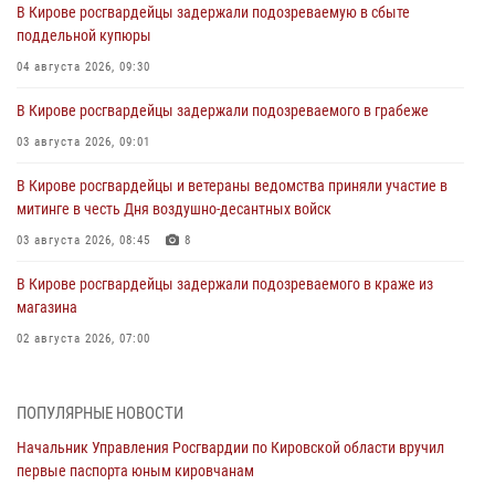
В Кирове росгвардейцы задержали подозреваемую в сбыте
поддельной купюры
04 августа 2026, 09:30
В Кирове росгвардейцы задержали подозреваемого в грабеже
03 августа 2026, 09:01
В Кирове росгвардейцы и ветераны ведомства приняли участие в
митинге в честь Дня воздушно-десантных войск
03 августа 2026, 08:45
8
В Кирове росгвардейцы задержали подозреваемого в краже из
магазина
02 августа 2026, 07:00
1 августа – День дежурной службы войск национальной гвардии
Российской Федерации
ПОПУЛЯРНЫЕ НОВОСТИ
01 августа 2026, 09:39
Начальник Управления Росгвардии по Кировской области вручил
первые паспорта юным кировчанам
В Росгвардии вспоминают российских воинов, погибших в Первой