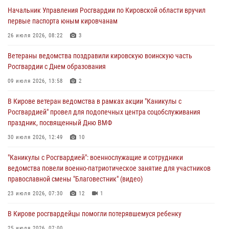
В Кирове росгвардейцы задержали подозреваемую в сбыте
Начальник Управления Росгвардии по Кировской области вручил
поддельной купюры
первые паспорта юным кировчанам
04 августа 2026, 09:30
26 июля 2026, 08:22
3
В Кирове росгвардейцы задержали подозреваемого в грабеже
Ветераны ведомства поздравили кировскую воинскую часть
03 августа 2026, 09:01
Росгвардии с Днем образования
В Кирове росгвардейцы и ветераны ведомства приняли участие в
09 июля 2026, 13:58
2
митинге в честь Дня воздушно-десантных войск
В Кирове ветеран ведомства в рамках акции "Каникулы с
03 августа 2026, 08:45
8
Росгвардией" провел для подопечных центра соцобслуживания
праздник, посвященный Дню ВМФ
В Кирове росгвардейцы задержали подозреваемого в краже из
магазина
30 июля 2026, 12:49
10
02 августа 2026, 07:00
"Каникулы с Росгвардией": военнослужащие и сотрудники
ведомства повели военно-патриотическое занятие для участников
православной смены "Благовестник" (видео)
23 июля 2026, 07:30
12
1
В Кирове росгвардейцы помогли потерявшемуся ребенку
25 июля 2026, 07:00