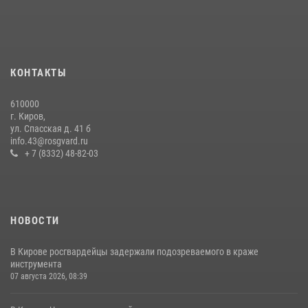
хулиганстве
20 июля 2026, 08:16
В Кирове и Кирово-Чепецке росгвардейцы задержали
подозреваемых в хулиганстве
КОНТАКТЫ
19 июля 2026, 07:00
610000
В День семьи, любви и верности в Омутнинском отделе
г. Киров,
вневедомственной охраны Росгвардии поздравили будущих
ул. Спасская д. 41 б
молодоженов
info.43@rosgvard.ru
+ 7 (8332) 48-82-03
08 июля 2026, 06:46
1
НОВОСТИ
В Кирове росгвардейцы задержали подозреваемого в краже
инструмента
07 августа 2026, 08:39