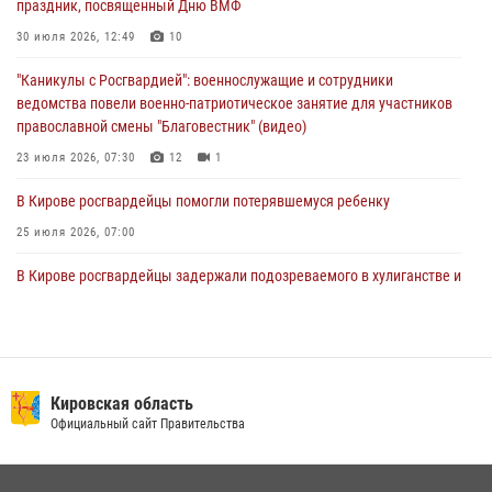
праздник, посвященный Дню ВМФ
1 августа – День дежурной службы войск национальной гвардии
30 июля 2026, 12:49
10
Российской Федерации
"Каникулы с Росгвардией": военнослужащие и сотрудники
01 августа 2026, 09:39
ведомства повели военно-патриотическое занятие для участников
православной смены "Благовестник" (видео)
23 июля 2026, 07:30
12
1
В Кирове росгвардейцы помогли потерявшемуся ребенку
25 июля 2026, 07:00
В Кирове росгвардейцы задержали подозреваемого в хулиганстве и
находящегося в розыске
24 июля 2026, 09:01
Офицер Росгвардии рассказала об условиях приема на службу во
вневедомственную охрану и поступления в ведомственные вузы
Кировская область
Официальный сайт Правительства
22 июля 2026, 14:51
1
2
В Слободском росгвардейцы задержали подозреваемых в