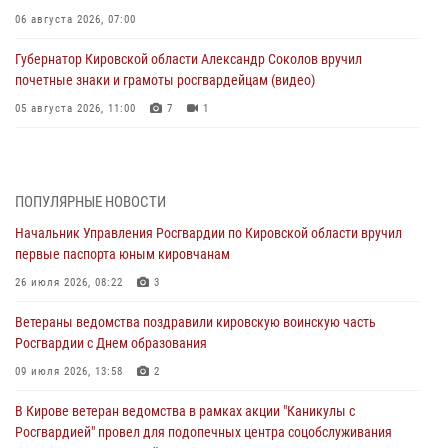
06 августа 2026, 07:00
Губернатор Кировской области Александр Соколов вручил
почетные знаки и грамоты росгвардейцам (видео)
05 августа 2026, 11:00
7
1
В Кирове росгвардейцы задержали подозреваемую в сбыте
поддельной купюры
04 августа 2026, 09:30
ПОПУЛЯРНЫЕ НОВОСТИ
Начальник Управления Росгвардии по Кировской области вручил
В Кирове росгвардейцы задержали подозреваемого в грабеже
первые паспорта юным кировчанам
03 августа 2026, 09:01
26 июля 2026, 08:22
3
В Кирове росгвардейцы и ветераны ведомства приняли участие в
Ветераны ведомства поздравили кировскую воинскую часть
митинге в честь Дня воздушно-десантных войск
Росгвардии с Днем образования
03 августа 2026, 08:45
8
09 июля 2026, 13:58
2
В Кирове росгвардейцы задержали подозреваемого в краже из
В Кирове ветеран ведомства в рамках акции "Каникулы с
магазина
Росгвардией" провел для подопечных центра соцобслуживания
02 августа 2026, 07:00